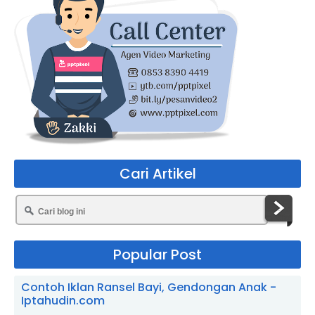
Cari Artikel
Popular Post
Contoh Iklan Ransel Bayi, Gendongan Anak -
Iptahudin.com