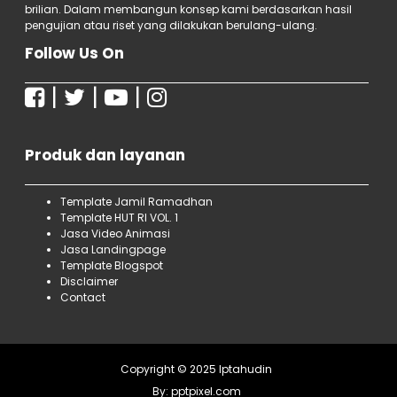
brilian. Dalam membangun konsep kami berdasarkan hasil
animasi Art & Novel Import, Jasa video
pengujian atau riset yang dilakukan berulang-ulang.
animasi Child & Teenager Book Import, Jasa
Follow Us On
video animasi Computer Book Import,
|
|
|
Produk dan layanan
Template Jamil Ramadhan
Template HUT RI VOL. 1
Jasa Video Animasi
Jasa Landingpage
Template Blogspot
Disclaimer
Contact
Copyright © 2025
Iptahudin
By:
pptpixel.com