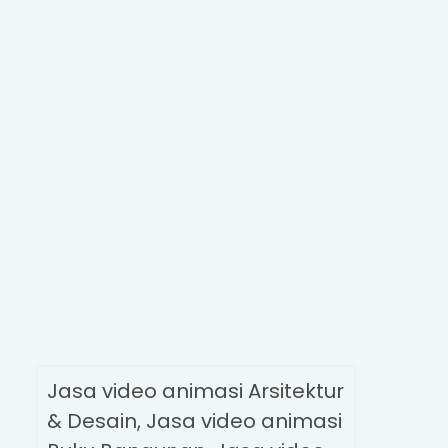
November
2
Agustus
5
Juli
63
Juni
2
Maret
36
Februari
198
Januari
16
Jasa video animasi Arsitektur
& Desain, Jasa video animasi