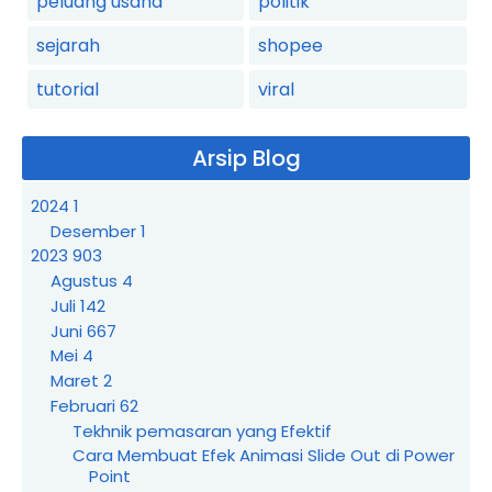
peluang usaha
politik
sejarah
shopee
tutorial
viral
Arsip Blog
2024
1
Desember
1
2023
903
Agustus
4
Juli
142
Juni
667
Mei
4
Maret
2
Februari
62
Tekhnik pemasaran yang Efektif
Cara Membuat Efek Animasi Slide Out di Power
Point