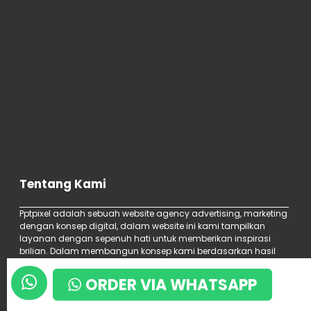
Tentang Kami
Pptpixel adalah sebuah website agency advertising, marketing
dengan konsep digital, dalam website ini kami tampilkan
layanan dengan sepenuh hati untuk memberikan inspirasi
brilian. Dalam membangun konsep kami berdasarkan hasil
pengujian atau riset yang dilakukan berulang-ulang.
ORDER VIA WHATSAPP
Follow Us On