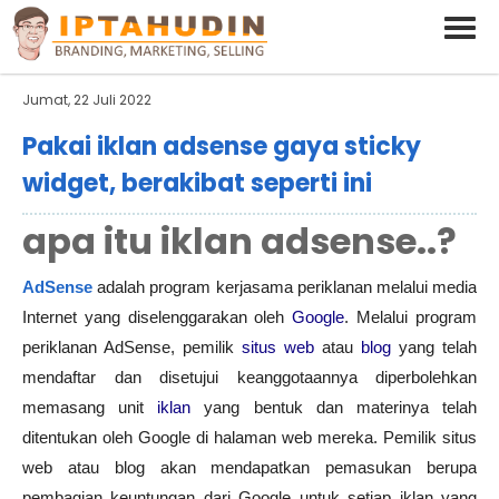
BARAND ANDA
Deskripsi Singkat Saja
Jumat, 22 Juli 2022
Pakai iklan adsense gaya sticky
widget, berakibat seperti ini
apa itu iklan adsense..?
AdSense
adalah program kerjasama periklanan melalui media
Internet yang diselenggarakan oleh
Google
. Melalui program
periklanan AdSense, pemilik
situs web
atau
blog
yang telah
mendaftar dan disetujui keanggotaannya diperbolehkan
memasang unit
iklan
yang bentuk dan materinya telah
ditentukan oleh Google di halaman web mereka. Pemilik situs
web atau blog akan mendapatkan pemasukan berupa
pembagian keuntungan dari Google untuk setiap iklan yang