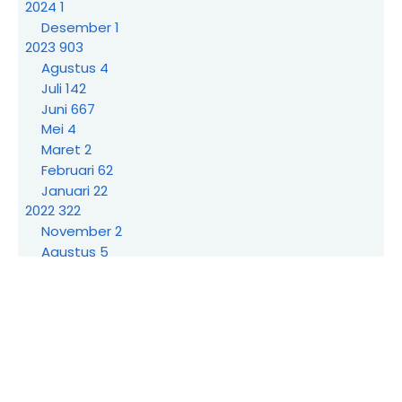
2024
1
Desember
1
2023
903
Agustus
4
Juli
142
Juni
667
Mei
4
Maret
2
Februari
62
Januari
22
2022
322
November
2
Agustus
5
Juli
63
Cara Share Postingan Blog ke Facebook
Dengan Short...
Cara Mengatasi Perasaan Was-was Dalam
Hati dan Pik...
7 Aplikasi Download Video di Instagram dan
Media S...