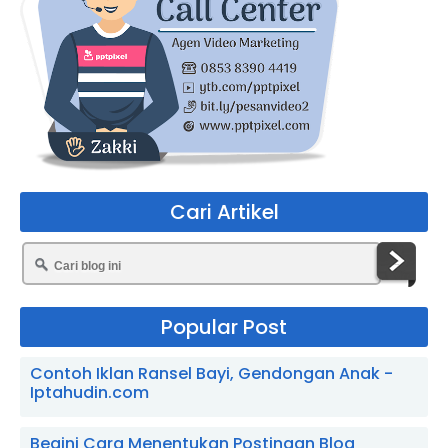
Cari Artikel
Popular Post
Contoh Iklan Ransel Bayi, Gendongan Anak -
Iptahudin.com
Begini Cara Menentukan Postingan Blog