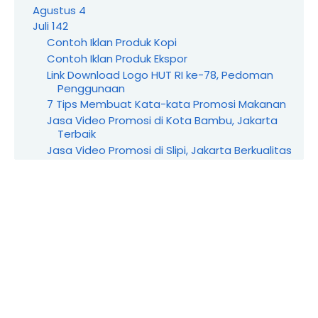
Agustus
4
Juli
142
Contoh Iklan Produk Kopi
Contoh Iklan Produk Ekspor
Link Download Logo HUT RI ke-78, Pedoman
Penggunaan
7 Tips Membuat Kata-kata Promosi Makanan
Jasa Video Promosi di Kota Bambu, Jakarta
Terbaik
Jasa Video Promosi di Slipi, Jakarta Berkualitas
Jasa Video Promosi di Glodok, Jakarta
Terpercaya
Jasa Video Promosi di Bintaro, Jakarta
Profesional
Jasa Video Promosi di Setiabudi, Jakarta
Terbaik
Jasa Video Promosi di Taman Sari, Jakarta
Berkualitas
Jasa Video Promosi di Keagungan, Jakarta
Terpercaya
Jasa Video Promosi di Jatipulo, Kemanggisan