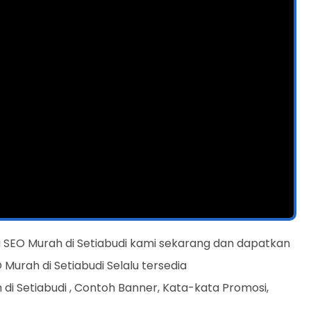
li SEO Murah di Setiabudi kami sekarang dan dapatkan
 Murah di Setiabudi Selalu tersedia
di Setiabudi , Contoh Banner, Kata-kata Promosi,