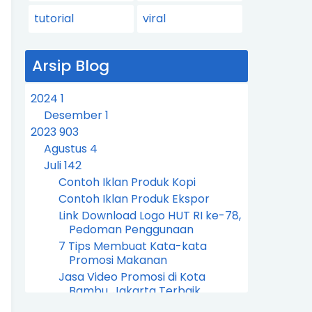
tutorial
viral
Arsip Blog
2024
1
Desember
1
2023
903
Agustus
4
Juli
142
Contoh Iklan Produk Kopi
Contoh Iklan Produk Ekspor
Link Download Logo HUT RI ke-78,
Pedoman Penggunaan
7 Tips Membuat Kata-kata
Promosi Makanan
Jasa Video Promosi di Kota
Bambu, Jakarta Terbaik
Jasa Video Promosi di Slipi,