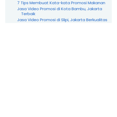
7 Tips Membuat Kata-kata Promosi Makanan
Jasa Video Promosi di Kota Bambu, Jakarta
Terbaik
Jasa Video Promosi di Slipi, Jakarta Berkualitas
Jasa Video Promosi di Glodok, Jakarta
Terpercaya
Jasa Video Promosi di Bintaro, Jakarta
Profesional
Jasa Video Promosi di Setiabudi, Jakarta
Terbaik
Jasa Video Promosi di Taman Sari, Jakarta
Berkualitas
Jasa Video Promosi di Keagungan, Jakarta
Terpercaya
Jasa Video Promosi di Jatipulo, Kemanggisan
Profes...
Jasa Video Promosi di Palmerah, Jakarta
Terpercaya
Jasa Video Promosi di Srengseng Berkualitas
Jasa Video Promosi di Meruya Utara, Jakarta
Terbaik