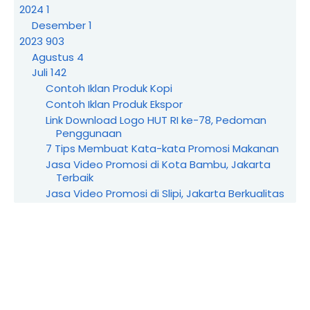
2024
1
Desember
1
2023
903
Agustus
4
Juli
142
Contoh Iklan Produk Kopi
Contoh Iklan Produk Ekspor
Link Download Logo HUT RI ke-78, Pedoman
Penggunaan
7 Tips Membuat Kata-kata Promosi Makanan
Jasa Video Promosi di Kota Bambu, Jakarta
Terbaik
Jasa Video Promosi di Slipi, Jakarta Berkualitas
Jasa Video Promosi di Glodok, Jakarta
Terpercaya
Jasa Video Promosi di Bintaro, Jakarta
Profesional
Jasa Video Promosi di Setiabudi, Jakarta
Terbaik
Jasa Video Promosi di Taman Sari, Jakarta
Berkualitas