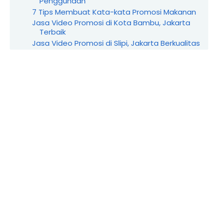
Penggunaan
7 Tips Membuat Kata-kata Promosi Makanan
Jasa Video Promosi di Kota Bambu, Jakarta
Terbaik
Jasa Video Promosi di Slipi, Jakarta Berkualitas
Jasa Video Promosi di Glodok, Jakarta
Terpercaya
Jasa Video Promosi di Bintaro, Jakarta
Profesional
Jasa Video Promosi di Setiabudi, Jakarta
Terbaik
Jasa Video Promosi di Taman Sari, Jakarta
Berkualitas
Jasa Video Promosi di Keagungan, Jakarta
Terpercaya
Jasa Video Promosi di Jatipulo, Kemanggisan
Profes...
Jasa Video Promosi di Palmerah, Jakarta
Terpercaya
Jasa Video Promosi di Srengseng Berkualitas
Jasa Video Promosi di Meruya Utara, Jakarta
Terbaik