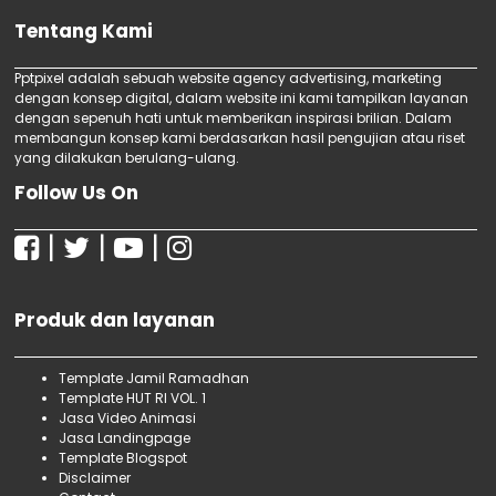
Jasa SEO Website Perusahaan
animasi Kumpulan Peraturan Perundang-
Jasa Webinar SEO
Tentang Kami
Undangan, Jasa video animasi UUD 1945,
Jasa Digital Marketing Offline
Jasa video animasi Buku Import, Jasa video
Jasa Digital Marketing Murah
Pptpixel adalah sebuah website agency advertising, marketing
animasi Agriculture Book Import, Jasa video
dengan konsep digital, dalam website ini kami tampilkan layanan
Jasa SEO Bersertifikat Terbaik
dengan sepenuh hati untuk memberikan inspirasi brilian. Dalam
animasi Art & Novel Import, Jasa video
Jasa SEO Bersertifikat
membangun konsep kami berdasarkan hasil pengujian atau riset
animasi Child & Teenager Book Import, Jasa
Jasa SEO Terbaik di Jakarta
yang dilakukan berulang-ulang.
Jasa Digital Marketing
video animasi Computer Book Import,
Follow Us On
Jasa SEO Produk Makanan dan Minuman
Jasa Menulis SEO Untuk Pemasaran Produk
|
|
|
Jasa SEO Makanan Untuk Home Industri
Jasa SEO Terbaik Untuk UMKM
Jasa SEO Murah dan Bekualitas
Produk dan layanan
Jasa SEO One Page Berkualitas
Jasa SEO Bersertifikat di Jakarta dan
Sekitarnya
Template Jamil Ramadhan
Template HUT RI VOL. 1
Terima Kursus SEO Specialist untuk Pemula
Jasa Video Animasi
Bersama ...
Jasa Landingpage
Terima Webinar SEO Gratis untuk Pemula
Template Blogspot
Bersama Ipt...
Disclaimer
Terima Kursus Digital Marketing Offline untuk