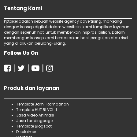
animasi Kumpulan Peraturan Perundang-
Jasa Webinar SEO
Tentang Kami
Undangan, Jasa video animasi UUD 1945,
Jasa Digital Marketing Offline
Jasa video animasi Buku Import, Jasa video
Jasa Digital Marketing Murah
Pptpixel adalah sebuah website agency advertising, marketing
animasi Agriculture Book Import, Jasa video
dengan konsep digital, dalam website ini kami tampilkan layanan
Jasa SEO Bersertifikat Terbaik
dengan sepenuh hati untuk memberikan inspirasi brilian. Dalam
animasi Art & Novel Import, Jasa video
Jasa SEO Bersertifikat
membangun konsep kami berdasarkan hasil pengujian atau riset
animasi Child & Teenager Book Import, Jasa
Jasa SEO Terbaik di Jakarta
yang dilakukan berulang-ulang.
Jasa Digital Marketing
video animasi Computer Book Import,
Follow Us On
Jasa SEO Produk Makanan dan Minuman
Jasa Menulis SEO Untuk Pemasaran Produk
|
|
|
Jasa SEO Makanan Untuk Home Industri
Jasa SEO Terbaik Untuk UMKM
Jasa SEO Murah dan Bekualitas
Produk dan layanan
Jasa SEO One Page Berkualitas
Jasa SEO Bersertifikat di Jakarta dan
Sekitarnya
Template Jamil Ramadhan
Template HUT RI VOL. 1
Terima Kursus SEO Specialist untuk Pemula
Jasa Video Animasi
Bersama ...
Jasa Landingpage
Terima Webinar SEO Gratis untuk Pemula
Template Blogspot
Bersama Ipt...
Disclaimer
Terima Kursus Digital Marketing Offline untuk