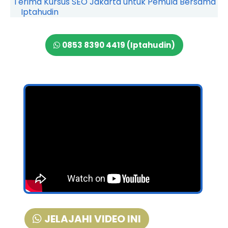
Terima Kursus SEO Jakarta untuk Pemula Bersama
Iptahudin
0853 8390 4419 (Iptahudin)
JELAJAHI VIDEO INI