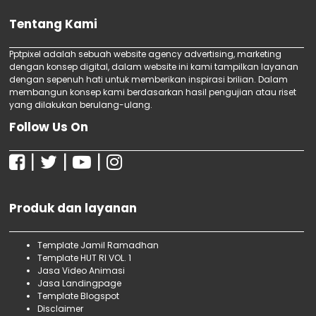
Jasa SEO Website Perusahaan
animasi Kumpulan Peraturan Perundang-
Jasa Webinar SEO
Tentang Kami
Undangan, Jasa video animasi UUD 1945,
Jasa Digital Marketing Offline
Jasa video animasi Buku Import, Jasa video
Jasa Digital Marketing Murah
Pptpixel adalah sebuah website agency advertising, marketing
animasi Agriculture Book Import, Jasa video
dengan konsep digital, dalam website ini kami tampilkan layanan
Jasa SEO Bersertifikat Terbaik
dengan sepenuh hati untuk memberikan inspirasi brilian. Dalam
animasi Art & Novel Import, Jasa video
Jasa SEO Bersertifikat
membangun konsep kami berdasarkan hasil pengujian atau riset
animasi Child & Teenager Book Import, Jasa
Jasa SEO Terbaik di Jakarta
yang dilakukan berulang-ulang.
Jasa Digital Marketing
video animasi Computer Book Import,
Follow Us On
Jasa SEO Produk Makanan dan Minuman
Jasa Menulis SEO Untuk Pemasaran Produk
|
|
|
Jasa SEO Makanan Untuk Home Industri
Jasa SEO Terbaik Untuk UMKM
Jasa SEO Murah dan Bekualitas
Produk dan layanan
Jasa SEO One Page Berkualitas
Jasa SEO Bersertifikat di Jakarta dan
Sekitarnya
Template Jamil Ramadhan
Template HUT RI VOL. 1
Terima Kursus SEO Specialist untuk Pemula
Jasa Video Animasi
Bersama ...
Jasa Landingpage
Terima Webinar SEO Gratis untuk Pemula
Template Blogspot
Bersama Ipt...
Disclaimer