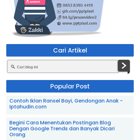
Cari Artikel
Popular Post
Contoh Iklan Ransel Bayi, Gendongan Anak -
Iptahudin.com
Begini Cara Menentukan Postingan Blog
Dengan Google Trends dan Banyak Dicari
Orang