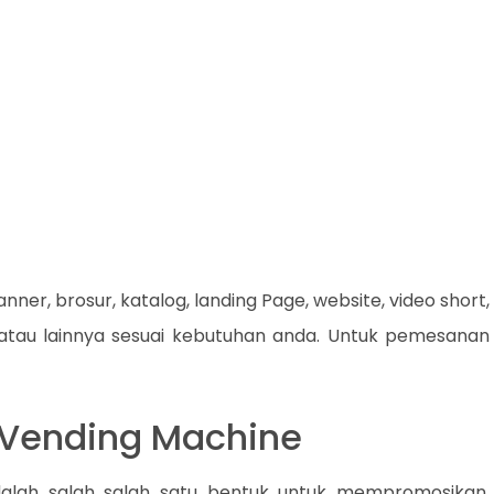
nner, brosur, katalog, landing Page, website, video short,
 atau lainnya sesuai kebutuhan anda. Untuk pemesanan
e Vending Machine
dalah salah salah satu bentuk untuk mempromosikan,