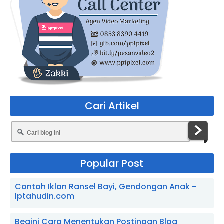
Cari Artikel
Popular Post
Contoh Iklan Ransel Bayi, Gendongan Anak -
Iptahudin.com
Begini Cara Menentukan Postingan Blog