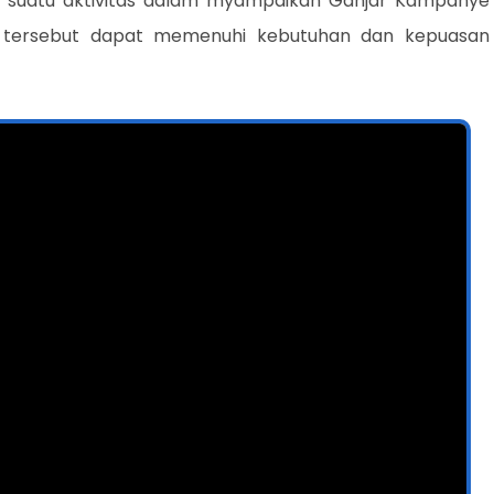
 suatu aktivitas dalam myampaikan Ganjar Kampanye
 tersebut dapat memenuhi kebutuhan dan kepuasan