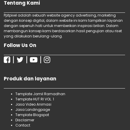
Jasa Webinar SEO
Tentang Kami
Undangan, Jasa video animasi UUD 1945,
Jasa Digital Marketing Offline
Jasa video animasi Buku Import, Jasa video
Jasa Digital Marketing Murah
Pptpixel adalah sebuah website agency advertising, marketing
animasi Agriculture Book Import, Jasa video
dengan konsep digital, dalam website ini kami tampilkan layanan
Jasa SEO Bersertifikat Terbaik
dengan sepenuh hati untuk memberikan inspirasi brilian. Dalam
animasi Art & Novel Import, Jasa video
Jasa SEO Bersertifikat
membangun konsep kami berdasarkan hasil pengujian atau riset
animasi Child & Teenager Book Import, Jasa
Jasa SEO Terbaik di Jakarta
yang dilakukan berulang-ulang.
Jasa Digital Marketing
video animasi Computer Book Import,
Follow Us On
Jasa SEO Produk Makanan dan Minuman
Jasa Menulis SEO Untuk Pemasaran Produk
|
|
|
Jasa SEO Makanan Untuk Home Industri
Jasa SEO Terbaik Untuk UMKM
Jasa SEO Murah dan Bekualitas
Produk dan layanan
Jasa SEO One Page Berkualitas
Jasa SEO Bersertifikat di Jakarta dan
Sekitarnya
Template Jamil Ramadhan
Template HUT RI VOL. 1
Terima Kursus SEO Specialist untuk Pemula
Jasa Video Animasi
Bersama ...
Jasa Landingpage
Terima Webinar SEO Gratis untuk Pemula
Template Blogspot
Bersama Ipt...
Disclaimer
Terima Kursus Digital Marketing Offline untuk
Contact
Pemu...